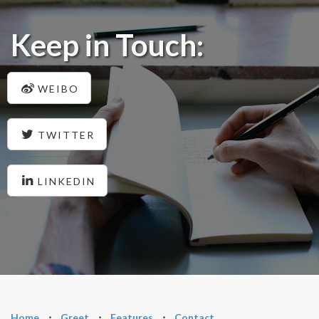
Keep in Touch:
WEIBO
TWITTER
LINKEDIN
Home
⋅
Greet
⋅
Features
⋅
Contact